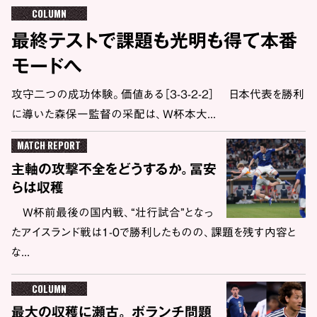
COLUMN
最終テストで課題も光明も得て本番
モードへ
攻守二つの成功体験。価値ある［3-3-2-2］ 日本代表を勝利
に導いた森保一監督の采配は、W杯本大...
MATCH REPORT
主軸の攻撃不全をどうするか。冨安
らは収穫
W杯前最後の国内戦、“壮行試合”となっ
たアイスランド戦は1-0で勝利したものの、課題を残す内容と
な...
COLUMN
最大の収穫に瀬古。 ボランチ問題