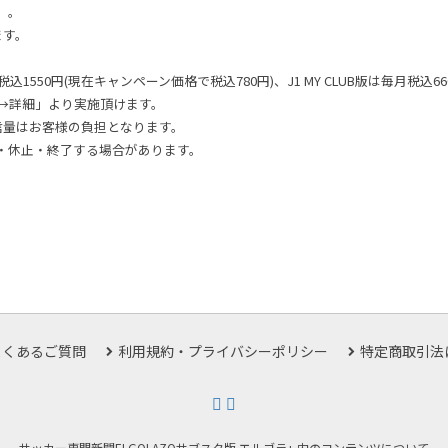
。。
ます。
。
1550円(現在キャンペーン価格で税込780円)、J1 MY CLUB版は毎月税込
→詳細」より実施頂けます。
信量はお客様の負担となります。
・休止・終了する場合があります。
よくあるご質問
利用規約・プライバシーポリシー
特定商取引法
サッカー専門新聞ELGOLAZOサブスク版 エルゴラ+ 内のコンテンツについて