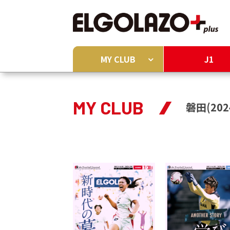
MY CLUB
J1
MY CLUB
磐田(202