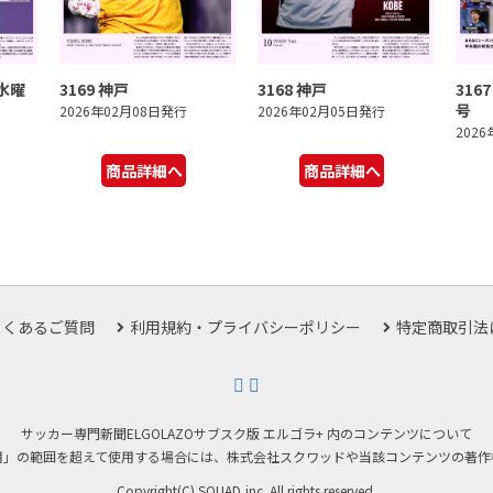
ブ水曜
3169 神戸
3168 神戸
316
号
2026年02月08日発行
2026年02月05日発行
202
商品詳細へ
商品詳細へ
よくあるご質問
利用規約・プライバシーポリシー
特定商取引法
サッカー専門新聞ELGOLAZOサブスク版 エルゴラ+ 内のコンテンツについて
用」の範囲を超えて使用する場合には、株式会社スクワッドや当該コンテンツの著作
Copyright(C) SQUAD,inc. All rights reserved.