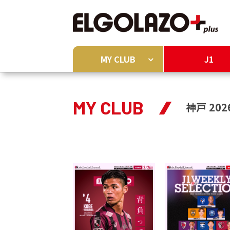
MY CLUB
J1
MY CLUB
神戸 202