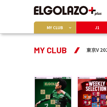
MY CLUB
J1
MY CLUB
東京V 20