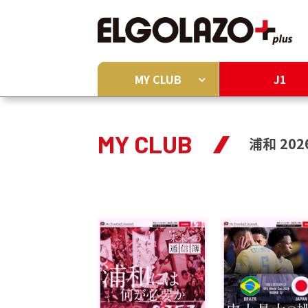
MY CLUB
J1
MY CLUB
浦和 202