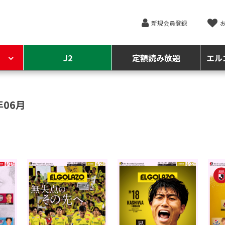
新規会員登録
J2
定額読み放題
エル
年06月