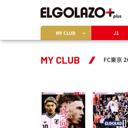
MY CLUB
J1
MY CLUB
FC東京 2