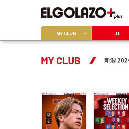
MY CLUB
J1
MY CLUB
新潟 202