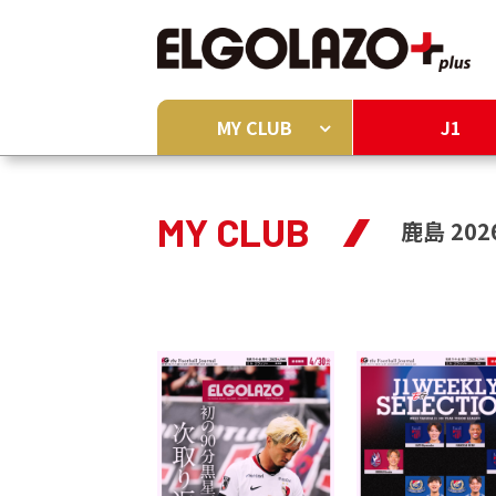
MY CLUB
J1
MY CLUB
鹿島 202