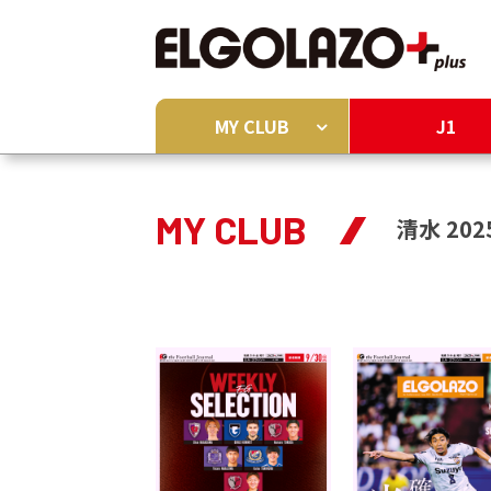
MY CLUB
J1
MY CLUB
清水 202