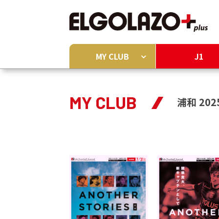
MY CLUB
J1
MY CLUB
浦和 202