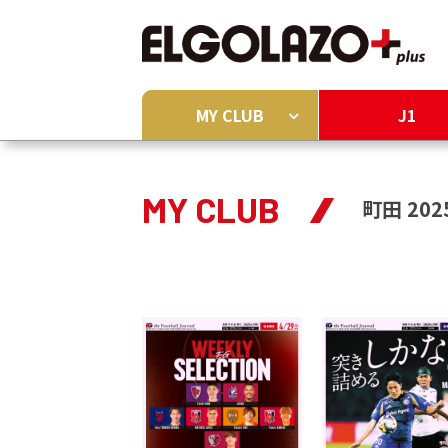
MY CLUB
J1
MY CLUB
町田 202