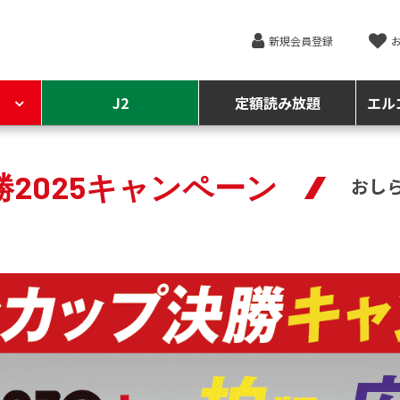
新規会員登録
J2
定額読み放題
エル
勝2025キャンペーン
おし