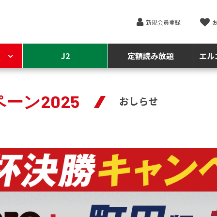
新規会員登録
J2
定額読み放題
エル
ーン2025
おしらせ