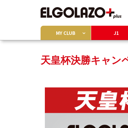
MY CLUB
J1
天皇杯決勝キャンペ