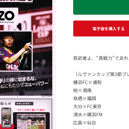
電子版を購入する
若武者よ、“真戦力”であれ
［ルヴァンカップ第3節プ
横浜FC×浦和
柏×湘南
鳥栖×福岡
大分×FC東京
清水×横浜FM
広島×仙台