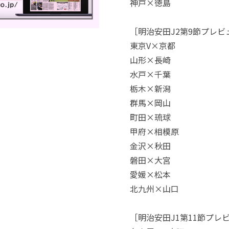
神戸×徳島
［明治安田J2第9節プレビ
東京V×京都
山形×長崎
水戸×千葉
栃木×新潟
群馬×岡山
町田×琉球
甲府×相模原
金沢×秋田
磐田×大宮
愛媛×松本
北九州×山口
［明治安田J1第11節プレビ