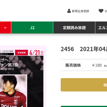
新規会員登録
J2
定額読み放題
エル
2456 2021年0
販売価格
￥180
税
読