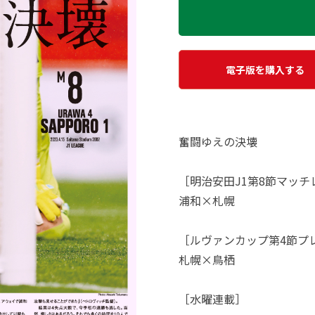
電子版を購入する
奮闘ゆえの決壊
［明治安田J1第8節マッチ
浦和×札幌
［ルヴァンカップ第4節プ
札幌×鳥栖
［水曜連載］