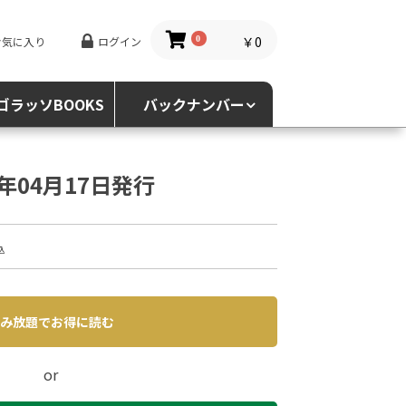
￥0
お気に入り
ログイン
0
ゴラッソBOOKS
バックナンバー
3年04月17日発行
込
み放題でお得に読む
or