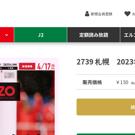
新規会員登録
J2
定額読み放題
エル
2739 札幌 202
販売価格
￥150
税
読