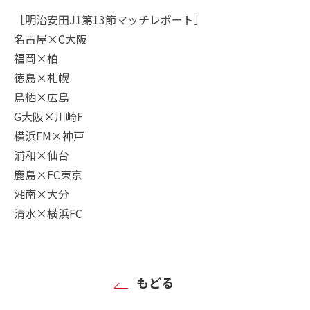
［明治安田J1第13節マッチレポート］
名古屋×C大阪
福岡×柏
徳島×札幌
鳥栖×広島
G大阪×川崎F
横浜FM×神戸
浦和×仙台
鹿島×FC東京
湘南×大分
清水×横浜FC
もどる