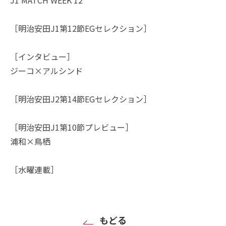
［明治安田J1第12節EGセレクション］
［インタビュー］
ジーコ×アルシンド
［明治安田J2第14節EGセレクション］
［明治安田J1第10節プレビュー］
浦和×鳥栖
［水曜連載］
もどる