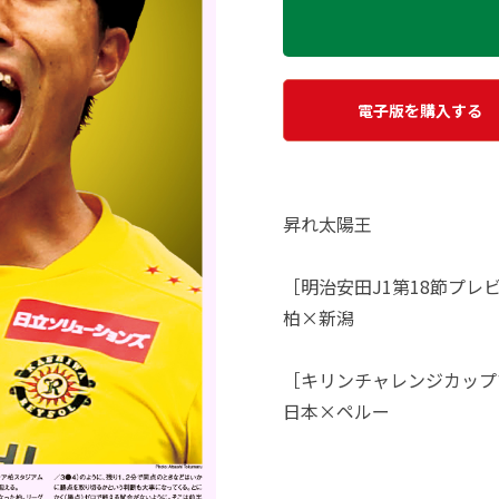
電子版を購入する
昇れ太陽王
［明治安田J1第18節プレ
柏×新潟
［キリンチャレンジカップ
日本×ペルー