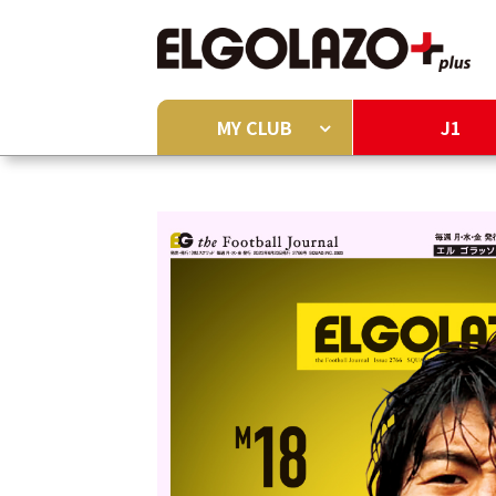
MY CLUB
J1