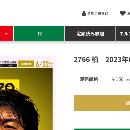
新規会員登録
J2
定額読み放題
エル
2766 柏 2023
販売価格
￥150
税
読