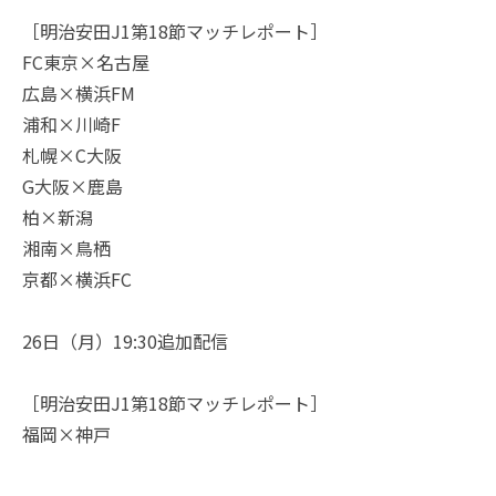
［明治安田J1第18節マッチレポート］
FC東京×名古屋
広島×横浜FM
浦和×川崎F
札幌×C大阪
G大阪×鹿島
柏×新潟
湘南×鳥栖
京都×横浜FC
26日（月）19:30追加配信
［明治安田J1第18節マッチレポート］
福岡×神戸