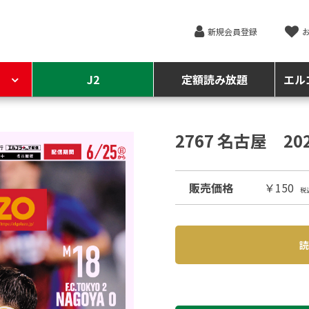
新規会員登録
J2
定額読み放題
エル
2767 名古屋 2
販売価格
￥150
税
読