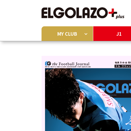
MY CLUB
J1