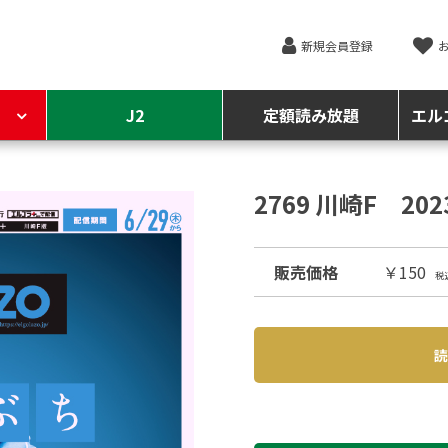
新規会員登録
J2
定額読み放題
エル
2769 川崎F 20
販売価格
￥150
税
読