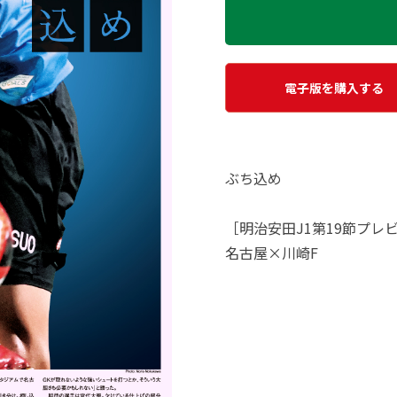
電子版を購入する
ぶち込め
［明治安田J1第19節プレ
名古屋×川崎F