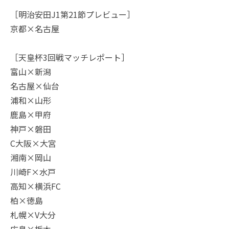
［明治安田J1第21節プレビュー］
京都×名古屋
［天皇杯3回戦マッチレポート］
富山×新潟
名古屋×仙台
浦和×山形
鹿島×甲府
神戸×磐田
C大阪×大宮
湘南×岡山
川崎F×水戸
高知×横浜FC
柏×徳島
札幌×V大分
広島×栃木