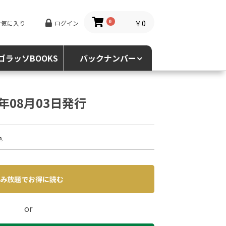
￥0
お気に入り
ログイン
0
ゴラッソBOOKS
バックナンバー
3年08月03日発行
込
み放題でお得に読む
or