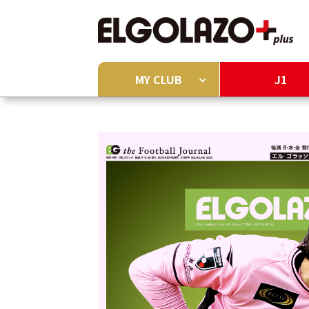
MY CLUB
J1