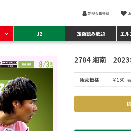
新規会員登録
J2
定額読み放題
エル
2784 湘南 202
販売価格
￥150
税
読