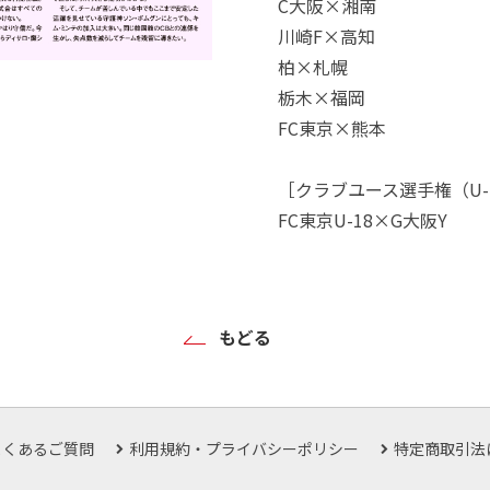
C大阪×湘南
川崎F×高知
柏×札幌
栃木×福岡
FC東京×熊本
［クラブユース選手権（U-
FC東京U-18×G大阪Y
もどる
よくあるご質問
利用規約・プライバシーポリシー
特定商取引法