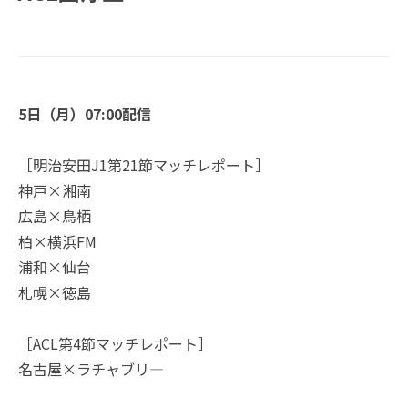
5日（月）07:00配信
［明治安田J1第21節マッチレポート］
神戸×湘南
広島×鳥栖
柏×横浜FM
浦和×仙台
札幌×徳島
［ACL第4節マッチレポート］
名古屋×ラチャブリ―