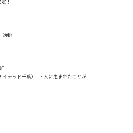
4強決定！
ァ、始動
0
”
フユナイテッド千葉） ・人に恵まれたことが