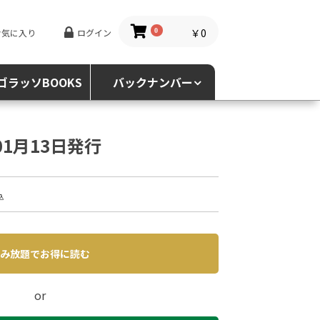
￥0
お気に入り
ログイン
0
ゴラッソBOOKS
バックナンバー
年01月13日発行
込
み放題でお得に読む
or