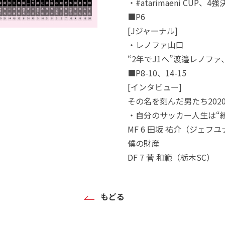
・#atarimaeni CUP、
■P6
[Jジャーナル]
・レノファ山口
“2年でJ1へ”渡邉レノフ
■P8-10、14-15
[インタビュー]
その名を刻んだ男たち202
・自分のサッカー人生は“縁
MF 6 田坂 祐介（ジェ
僕の財産
DF 7 菅 和範（栃木SC）
もどる