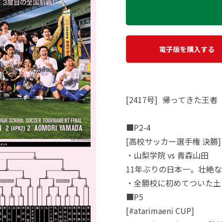
電子版を購入する
[2417号] 帰ってきた王者
■P2-4
[高校サッカー選手権 決勝]
・山梨学院 vs 青森山田
11年ぶりの日本一。壮絶
・全勝校に初めてついた
■P5
[#atarimaeni CUP]