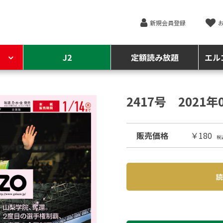
新規会員登録
J2
定額読み放題
エル
2417号 2021
販売価格
￥180
税
読