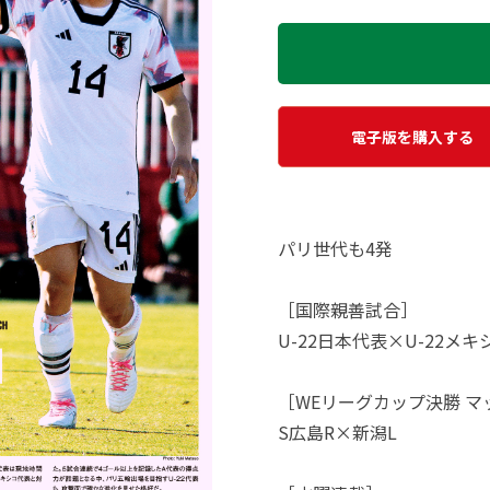
電子版を購入する
パリ世代も4発
［国際親善試合］
U-22日本代表×U-22メ
［WEリーグカップ決勝 
S広島R×新潟L