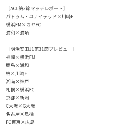
［ACL第3節マッチレポート］
パトゥム・ユナイテッド×川崎F
横浜FM×カヤFC
浦和×浦項
［明治安田J1第31節プレビュー］
福岡×横浜FM
鹿島×浦和
柏×川崎F
湘南×神戸
札幌×横浜FC
京都×新潟
C大阪×G大阪
名古屋×鳥栖
FC東京×広島