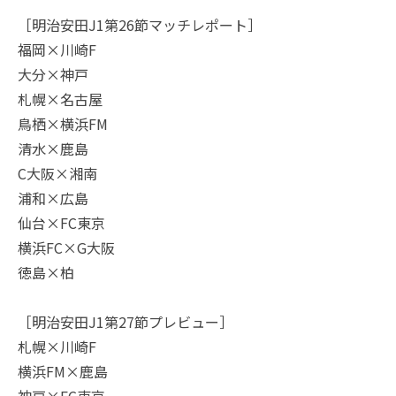
［明治安田J1第26節マッチレポート］
福岡×川崎F
大分×神戸
札幌×名古屋
鳥栖×横浜FM
清水×鹿島
C大阪×湘南
浦和×広島
仙台×FC東京
横浜FC×G大阪
徳島×柏
［明治安田J1第27節プレビュー］
札幌×川崎F
横浜FM×鹿島
神戸×FC東京