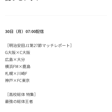
30日（月）07:00配信
［明治安田J1第27節マッチレポート］
G大阪×C大阪
広島×大分
横浜FM×鹿島
札幌×川崎F
神戸×FC東京
［高校総体 特集］
最強の総体王者