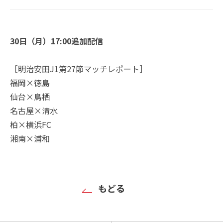
30日（月）17:00追加配信
［明治安田J1第27節マッチレポート］
福岡×徳島
仙台×鳥栖
名古屋×清水
柏×横浜FC
湘南×浦和
もどる