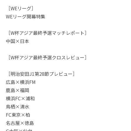
［WEリーグ］
WEリーグ開幕特集
［W杯アジア最終予選マッチレポート］
中国×日本
［W杯アジア最終予選クロスレビュー］
［明治安田J1第28節プレビュー］
広島×横浜FM
鹿島×福岡
横浜FC×浦和
鳥栖×清水
FC東京×柏
名古屋×徳島
G大阪×仙台