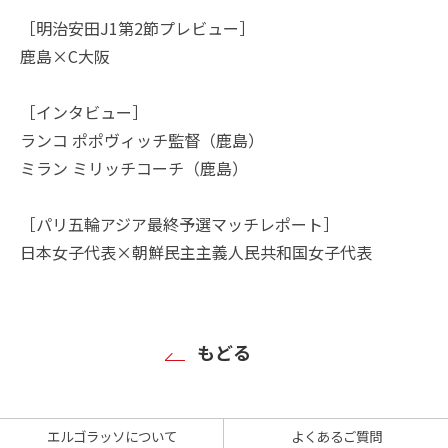
［明治安田J1第2節プレビュー］
鹿島×C大阪
［インタビュー］
ランコ ポポヴィッチ監督（鹿島）
ミラン ミリッチコーチ（鹿島）
［パリ五輪アジア最終予選マッチレポート］
日本女子代表×朝鮮民主主義人民共和国女子代表
もどる
エルゴラッソについて
よくあるご質問