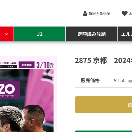
新規会員登録
J2
定額読み放題
エル
2875 京都 202
販売価格
￥150
税
読