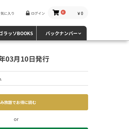
￥0
お気に入り
ログイン
0
ゴラッソBOOKS
バックナンバー
4年03月10日発行
込
み放題でお得に読む
or