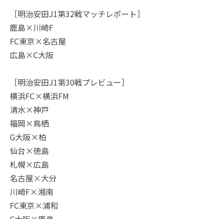
［明治安田J1第32戦マッチレポート］
鹿島×川崎F
FC東京×名古屋
広島×C大阪
［明治安田J1第30戦プレビュー］
横浜FC×横浜FM
清水×神戸
福岡×鳥栖
G大阪×柏
仙台×徳島
札幌×広島
名古屋×大分
川崎F×湘南
FC東京×浦和
C大阪×鹿島