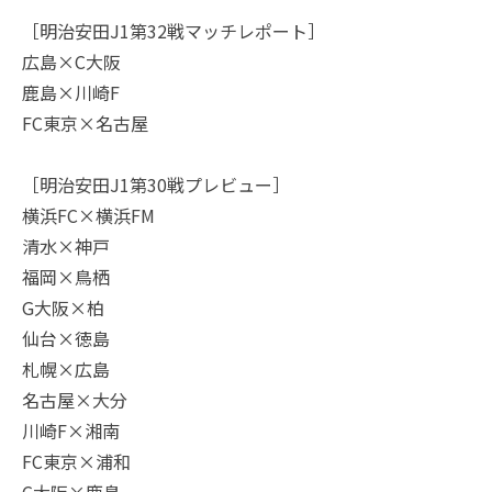
［明治安田J1第32戦マッチレポート］
広島×C大阪
鹿島×川崎F
FC東京×名古屋
［明治安田J1第30戦プレビュー］
横浜FC×横浜FM
清水×神戸
福岡×鳥栖
G大阪×柏
仙台×徳島
札幌×広島
名古屋×大分
川崎F×湘南
FC東京×浦和
C大阪×鹿島