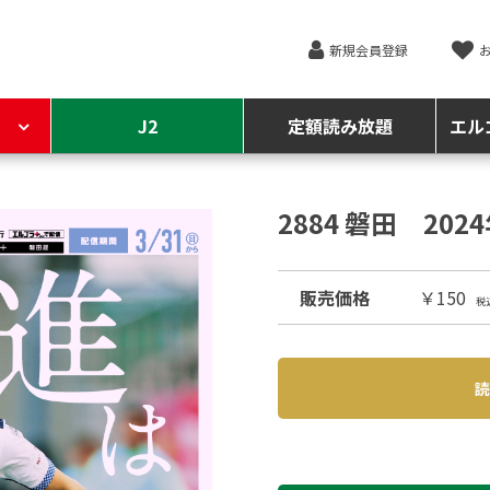
新規会員登録
J2
定額読み放題
エル
2884 磐田 202
販売価格
￥150
税
読