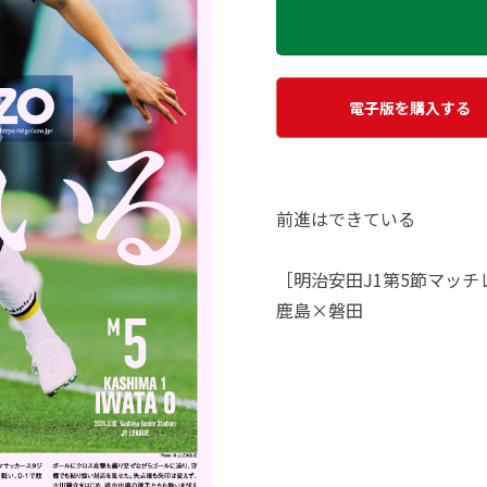
電子版を購入する
前進はできている
［明治安田J1第5節マッチ
鹿島×磐田