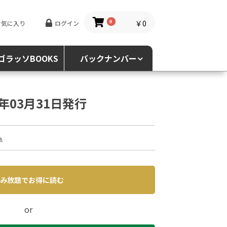
￥0
お気に入り
ログイン
0
ゴラッソBOOKS
バックナンバー
4年03月31日発行
込
み放題でお得に読む
or