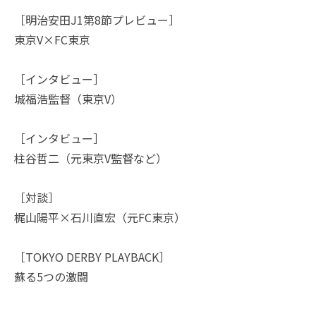
［明治安田J1第8節プレビュー］
東京V×FC東京
［インタビュー］
城福浩監督（東京V）
［インタビュー］
柱谷哲二（元東京V監督など）
［対談］
梶山陽平×石川直宏（元FC東京）
［TOKYO DERBY PLAYBACK］
蘇る5つの激闘