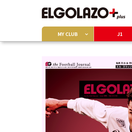
MY CLUB
J1