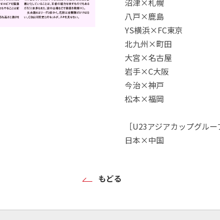
沼津×札幌
八戸×鹿島
YS横浜×FC東京
北九州×町田
大宮×名古屋
岩手×C大阪
今治×神戸
松本×福岡
［U23アジアカップグル
日本×中国
もどる