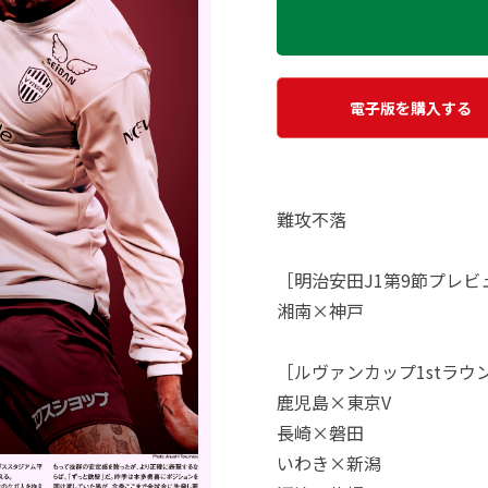
電子版を購入する
難攻不落
［明治安田J1第9節プレビ
湘南×神戸
［ルヴァンカップ1stラウ
鹿児島×東京V
長崎×磐田
いわき×新潟