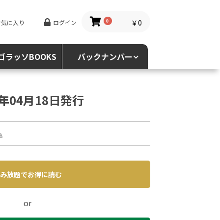
￥0
お気に入り
ログイン
0
ゴラッソBOOKS
バックナンバー
4年04月18日発行
込
み放題でお得に読む
or