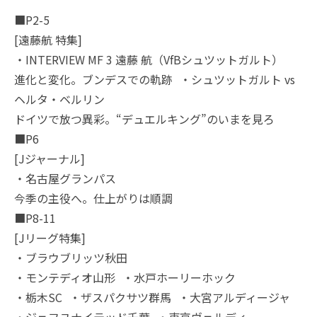
■P2-5
[遠藤航 特集]
・INTERVIEW MF 3 遠藤 航（VfBシュツットガルト）
進化と変化。ブンデスでの軌跡 ・シュツットガルト vs
ヘルタ・ベルリン
ドイツで放つ異彩。“デュエルキング”のいまを見ろ
■P6
[Jジャーナル]
・名古屋グランパス
今季の主役へ。仕上がりは順調
■P8-11
[Jリーグ特集]
・ブラウブリッツ秋田
・モンテディオ山形 ・水戸ホーリーホック
・栃木SC ・ザスパクサツ群馬 ・大宮アルディージャ
・ジェフユナイテッド千葉 ・東京ヴェルディ