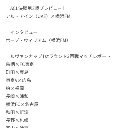
［ACL決勝第2戦プレビュー］
アル・アイン（UAE）×横浜FM
［インタビュー］
ポープ・ウィリアム（横浜FM）
［ルヴァンカップ1stラウンド3回戦マッチレポート］
鳥栖×FC東京
町田×鹿島
東京V×広島
柏×福岡
長崎×浦和
横浜FC×名古屋
秋田×新潟
長野×札幌
富山×神戸