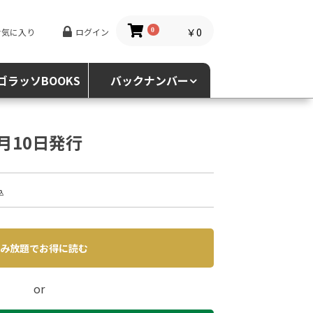
￥0
お気に入り
ログイン
0
ゴラッソBOOKS
バックナンバー
1月10日発行
込
み放題でお得に読む
or