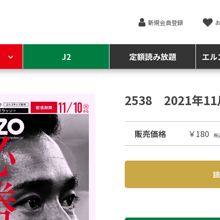
新規会員登録
J2
定額読み放題
エル
2538 2021年1
販売価格
￥180
税
読