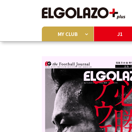
MY CLUB
J1