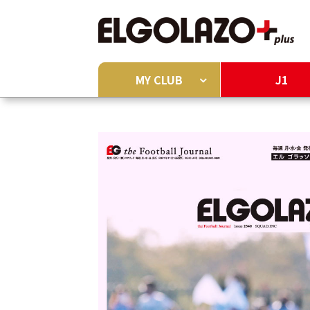
MY CLUB
J1