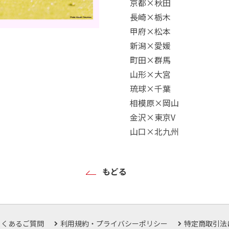
京都×秋田
長崎×栃木
甲府×松本
新潟×愛媛
町田×群馬
山形×大宮
琉球×千葉
相模原×岡山
金沢×東京V
山口×北九州
もどる
よくあるご質問
利用規約・プライバシーポリシー
特定商取引法