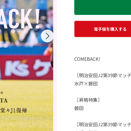
電子版を購入する
COMEBACK!
［明治安田J2第39節マッ
水戸×磐田
［昇格特集］
磐田
［明治安田J2第39節マッ