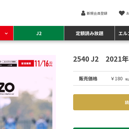
新規会員登録
J2
定額読み放題
エル
2540 J2 202
販売価格
￥180
税
読