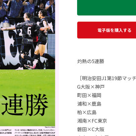
電子版を購入する
灼熱の5連勝
［明治安田J1第19節マッ
G大阪×神戸
町田×福岡
浦和×鹿島
柏×広島
湘南×FC東京
磐田×C大阪