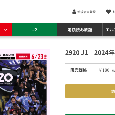
新規会員登録
J2
定額読み放題
エル
2920 J1 202
販売価格
￥180
税
読