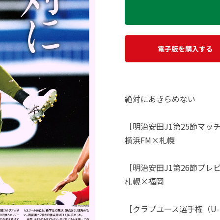
電子版を購入する
絶対にあきらめない
［明治安田J1第25節マッ
横浜FM×札幌
［明治安田J1第26節プレ
札幌×福岡
［クラブユース選手権（U-