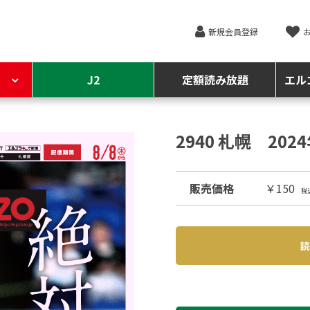
新規会員登録
J2
定額読み放題
エル
2940 札幌 202
販売価格
￥150
税
読