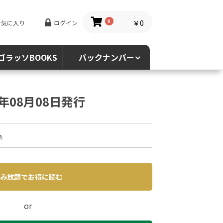
￥0
お気に入り
ログイン
0
ゴラッソBOOKS
バックナンバー
4年08月08日発行
込
み放題でお得に読む
or