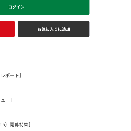
ログイン
お気に入りに追加
チレポート］
ビュー］
15）開幕特集］