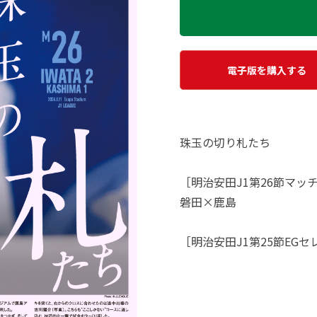
電子版を購入する
珠玉の切り札たち
［明治安田J1第26節マッ
磐田×鹿島
［明治安田J1第25節EG