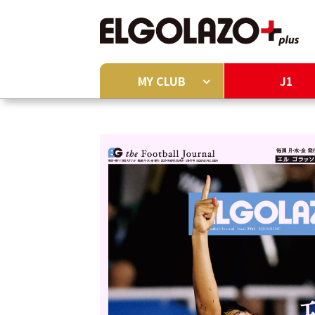
MY CLUB
J1