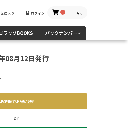
￥0
お気に入り
ログイン
0
ゴラッソBOOKS
バックナンバー
4年08月12日発行
込
み放題でお得に読む
or