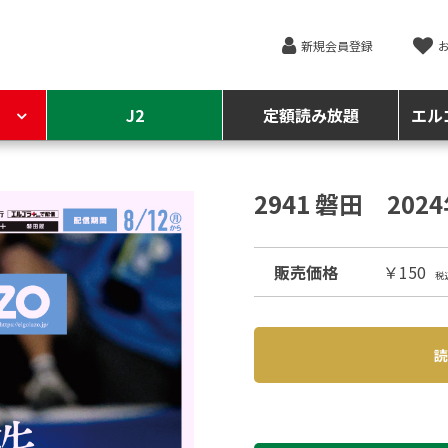
新規会員登録
J2
定額読み放題
エル
2941 磐田 202
販売価格
￥150
税
読