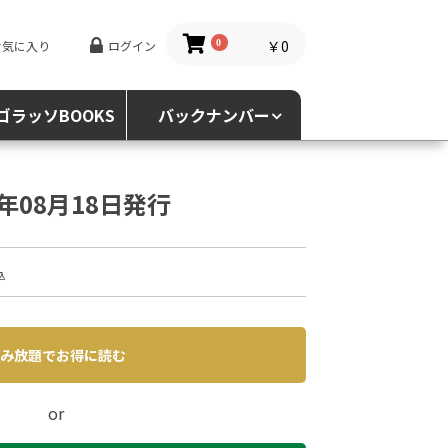
￥0
お気に入り
ログイン
0
ゴラッソBOOKS
バックナンバー
4年08月18日発行
込
み放題でお得に読む
or