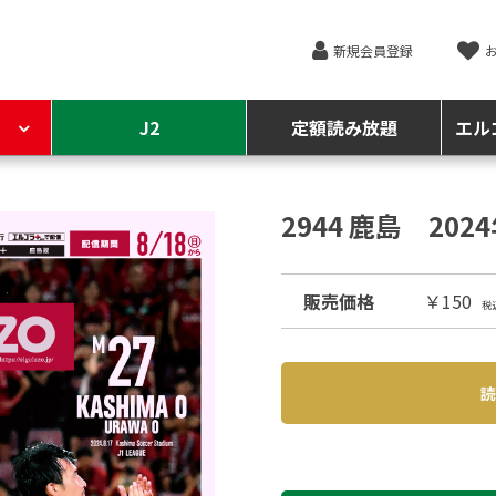
新規会員登録
J2
定額読み放題
エル
2944 鹿島 202
販売価格
￥150
税
読