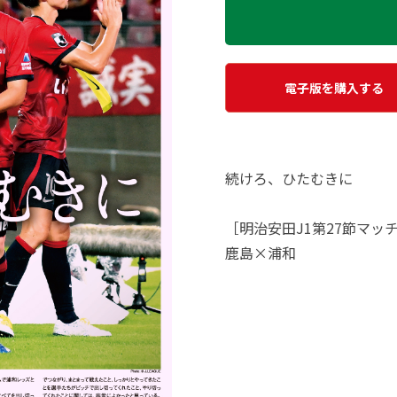
電子版を購入する
続けろ、ひたむきに
［明治安田J1第27節マッ
鹿島×浦和