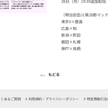
26日（月）19:30追加配信
［明治安田J1第28節マッ
東京V×鹿島
広島×柏
新潟×町田
磐田×札幌
神戸×鳥栖
もどる
よくあるご質問
利用規約・プライバシーポリシー
特定商取引法