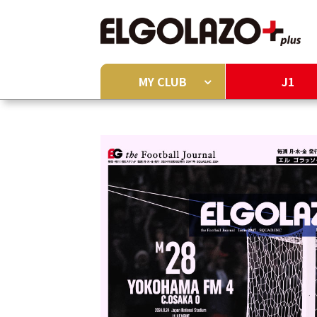
MY CLUB
J1