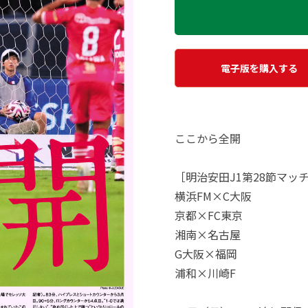
電子版を購入する
ここから全開
［明治安田J1第28節マッ
横浜FM×C大阪
京都×FC東京
湘南×名古屋
G大阪×福岡
浦和×川崎F