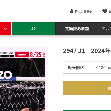
新規会員登録
J2
定額読み放題
エル
2947 J1 202
販売価格
￥180
税
読