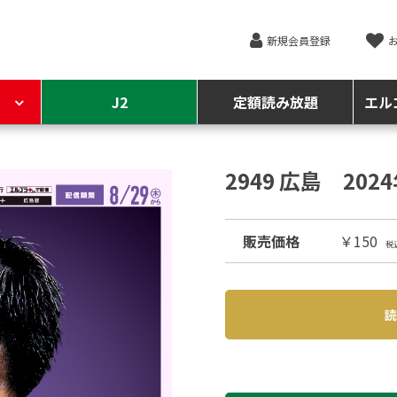
新規会員登録
J2
定額読み放題
エル
2949 広島 202
販売価格
￥150
税
読