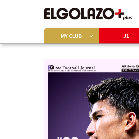
MY CLUB
J1