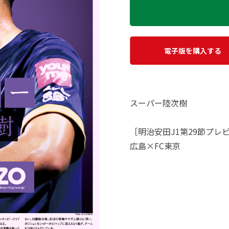
電子版を購入する
スーパー陸次樹
［明治安田J1第29節プレ
広島×FC東京