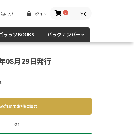
￥0
お気に入り
ログイン
0
ゴラッソBOOKS
バックナンバー
4年08月29日発行
込
み放題でお得に読む
or