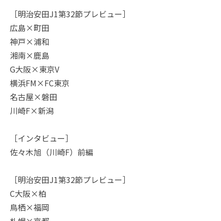
［明治安田J1第32節プレビュー］
広島×町田
神戸×浦和
湘南×鹿島
G大阪×東京V
横浜FM×FC東京
名古屋×磐田
川崎F×新潟
［インタビュー］
佐々木旭（川崎F）前編
［明治安田J1第32節プレビュー］
C大阪×柏
鳥栖×福岡
札幌×京都